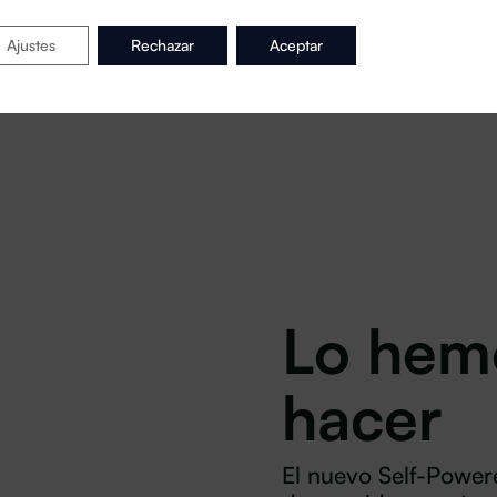
Ajustes
Rechazar
Aceptar
Lo hemo
hacer
El nuevo Self-Powere