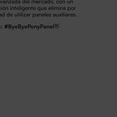
avanzada del mercado, con un
ión inteligente que elimina por
 de utilizar paneles auxiliares.
os: #ByeByePonyPanel
👋