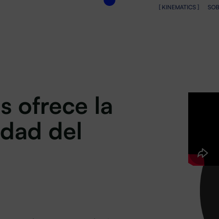
[ KINEMATICS ]
SOB
s ofrece la
idad del